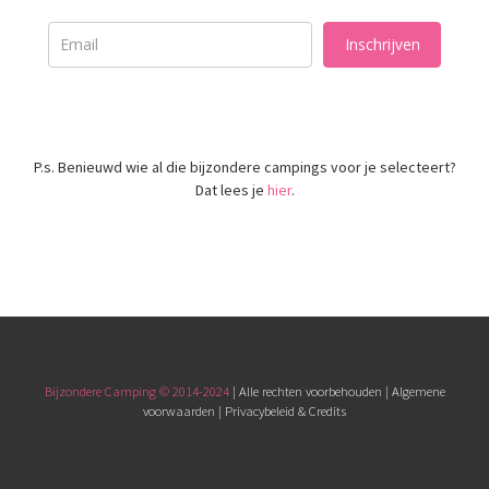
Inschrijven
P.s. Benieuwd wie al die bijzondere campings voor je selecteert?
Dat lees je
hier
.
Bijzondere Camping © 2014-2024
| Alle rechten voorbehouden |
Algemene
voorwaarden
|
Privacybeleid & Credits