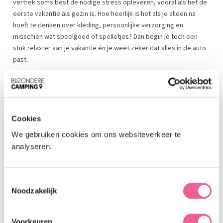
vertrek soms best de nodige stress opleveren, vooral als het de
eerste vakantie als gezin is. Hoe heerlijk is het als je alleen na
hoeft te denken over kleding, persoonlijke verzorging en
misschien wat speelgoed of spelletjes? Dan begin je toch een
stuk relaxter aan je vakantie én je weet zeker dat alles in de auto
past.
Glamping in Nederland: van
Cookies
safaritent tot boomhut
We gebruiken cookies om ons websiteverkeer te
analyseren.
Een romantische pipowagen, een toffe tipi, een safaritent met
privé sanitair… De keuze aan glamping accommodaties in
Nederland is reuze en je kunt het zo luxe maken als je zelf wilt.
T
Waar je een aantal jaar geleden vrijwel alleen kon kiezen voor een
Noodzakelijk
o
ingerichte safari- of lodgetent, zijn er nu veel meer verschillende
e
accommodaties.
s
Voorkeuren