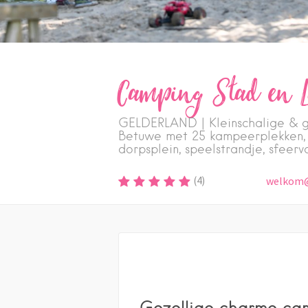
Camping Stad en 
GELDERLAND | Kleinschalige & g
Betuwe met 25 kampeerplekken, e
dorpsplein, speelstrandje, sfeerv
(
4
)
welkom@
Gezellige charme ca