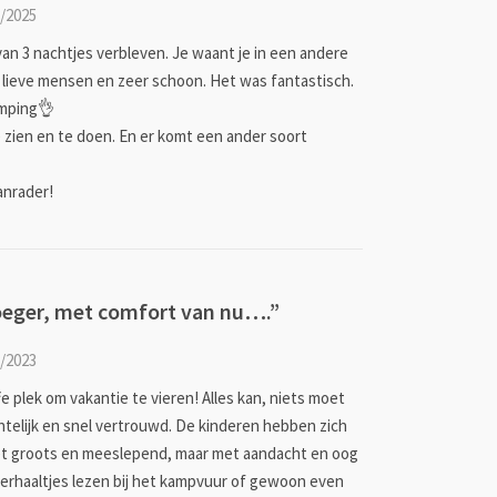
n 3 nachtjes verbleven. Je waant je in een andere
, lieve mensen en zeer schoon. Het was fantastisch.
mping👌
te zien en te doen. En er komt een ander soort
anrader!
oeger, met comfort van nu….
e plek om vakantie te vieren! Alles kan, niets moet
htelijk en snel vertrouwd. De kinderen hebben zich
iet groots en meeslepend, maar met aandacht en oog
 verhaaltjes lezen bij het kampvuur of gewoon even