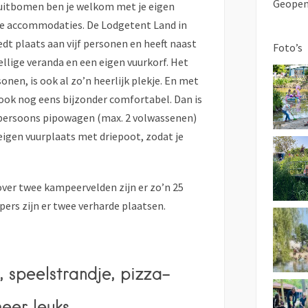
Geopen
ruitbomen ben je welkom met je eigen
fe accommodaties. De Lodgetent Land in
iedt plaats aan vijf personen en heeft naast
Foto’s
llige veranda en een eigen vuurkorf. Het
onen, is ook al zo’n heerlijk plekje. En met
ok nog eens bijzonder comfortabel. Dan is
-persoons pipowagen (max. 2 volwassenen)
igen vuurplaats met driepoot, zodat je
over twee kampeervelden zijn er zo’n 25
rs zijn er twee verharde plaatsen.
, speelstrandje, pizza-
eer leuks