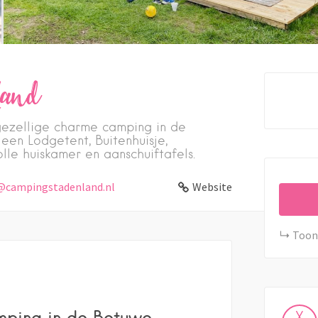
Land
ezellige charme camping in de
en Lodgetent, Buitenhuisje,
olle huiskamer en aanschuiftafels.
campingstadenland.nl
Website
Toon
mping in de Betuwe