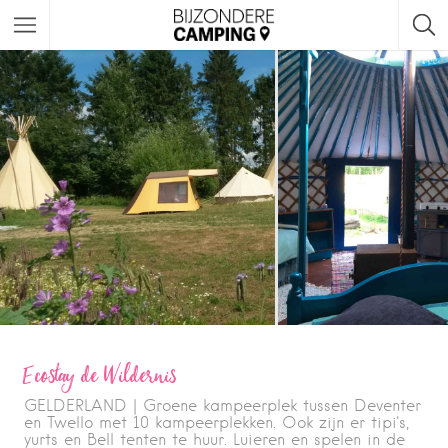
Ecostay de Wildernis
GELDERLAND | Groene kampeerplek tussen Deventer
en Twello met 10 kampeerplekken. Ook zijn er tipi's,
yurts en Bell tenten te huur. Luieren en spelen in de