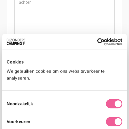
Jouw beoordeling:
Cookies
Titel van je recensie:
We gebruiken cookies om ons websiteverkeer te
analyseren.
T
Naam
*
Noodzakelijk
o
e
s
Voorkeuren
t
E-mail
*