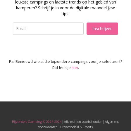
leukste campings en laatste trends op het gebied van
kamperen? Schrijf je in voor de digitale maandelijkse
tips.
Inschrijven
P.s. Benieuwd wie al die bijzondere campings voor je selecteert?
Dat lees je
hier
.
Bijzondere Camping © 2014-2024
| Alle rechten voorbehouden |
Algemene
voorwaarden
|
Privacybeleid & Credits