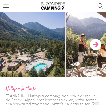
Huttopia La Clarée
FRANKRIJK | Huttopia camping aan een riviertje in
de Franse Alpen. Met kampeerplekken, safaritenten,
een verwarmd zwembad, pizza's en activiteiten (200