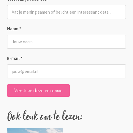
Naam
*
E-mail
*
Ook leuk om te lezen: