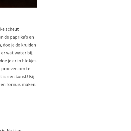
nke scheut
en de paprika’s en
 doe je de kruiden
 er wat water bij.
doe je er in blokjes
je proeven om te
is een kunst! Bij
igen fornuis maken.
is. Na tien