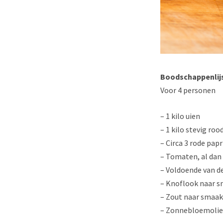
Boodschappenlij
Voor 4 personen
– 1 kilo uien
– 1 kilo stevig roo
– Circa 3 rode papr
– Tomaten, al dan n
– Voldoende van d
– Knoflook naar s
– Zout naar smaak
– Zonnebloemolie