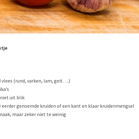
stje
d vlees (rund, varken, lam, geit….)
ika’s
iet uit blik
e eerder genoemde kruiden of een kant en klaar kruidenmengsel
maak, maar zeker niet te weinig