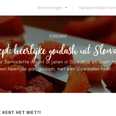
Bestemmingen
Kampeermiddel hure
ept: heerlijke goulash uit Slowa
 Bernadette woont al jaren in Slowakije en deelt 
een heerlijke pan goulash, met een Slowaakse twist… E
 KENT HET NIET?!