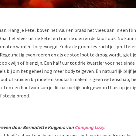
aan. Hang je ketel boven het vuur en braad het vlees aan in een fli
al het vlees uit de ketel en fruit de uien en de knoflook. Nu kunn
tomaten worden toegevoegd. Zodra de groentes zachtjes pruttelen,
. Regelmatig even roeren en als de stoofpot te droog wordt, giet je
ook wijn of bier zijn. Een half uur tot drie kwartier voor het einde 
s bij om het geheel nog meer body te geven. En natuurlijk blijf 
out of kruiden bij moeten. Goulash maken is geen wetenschap, het 
el en een houtvuur kun je dit natuurlijk ook gewoon thuis op je e
f stevig brood.
chreven door Bernadette Kuijpers van
Camping Lazy:
 wat leeft’ vat wel een beetje samen wat belangrijk voor Bernadette 