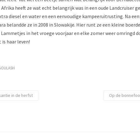
n Afrika heeft ze wat echt belangrijk was in een oude Landcruiser 
xtra diesel en water en een eenvoudige kampeeruitrusting. Na een
ra belandde ze in 2008 in Slowakije. Hier runt ze een kleine boerd
. Lammetjes in het vroege voorjaar en elke zomer weer omringd do
 is haar leven!
GOULASH
antie in de herfst
Op de bonnefooi