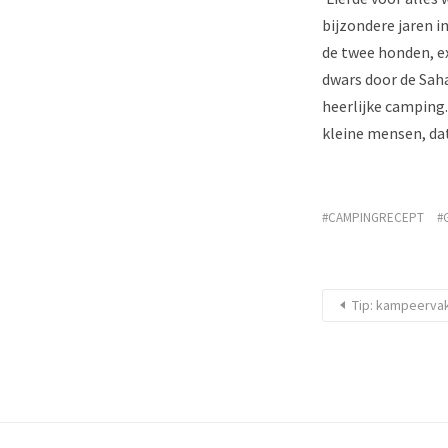
bijzondere jaren i
de twee honden, e
dwars door de Saha
heerlijke camping
kleine mensen, dat
CAMPINGRECEPT
Tip: kampeervak