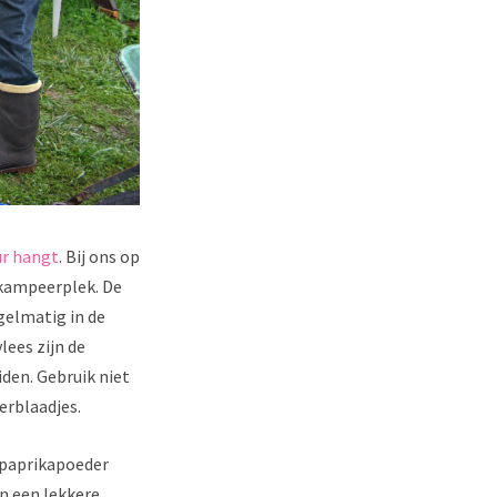
ur hangt
. Bij ons op
 kampeerplek. De
egelmatig in de
lees zijn de
iden. Gebruik niet
erblaadjes.
a paprikapoeder
n een lekkere