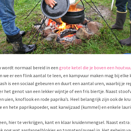
 wordt normaal bereid in een
grote ketel die je boven een houtvu
 we er een flink aantal te leen, en kampvuur maken mag bij elke
ash is een sociaal gebeuren en duurt een aantal uren, waarbij je r
r het genot van een lekker wijntje of een fris biertje. Naast stoofv
n uien, knoflook en rode paprika’s. Heel belangrijk zijn ook de kru
e en hete paprikapoeder, wat karwijzaad (kummel) en enkele lauri
een, hier te verkrijgen, kant en klaar kruidenmengsel. Naast extr
ak nog wat aardappelblokjes en tomaten(puree) in. Het geheim va