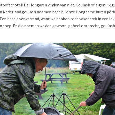
stoofschotel! De Hongaren vinden van niet. Goulash of eigenlijk gu
in Nederland goulash noemen heet bij onze Hongaarse buren pörköl
 Een beetje verwarrend, want we hebben toch vaker trek in een lek
in soep. En die noemen we dan gewoon, geheel onterecht, goulash