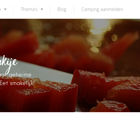
n
Thema’s
Blog
Camping aanmelden
kije
haar geheime
et smakelijk!