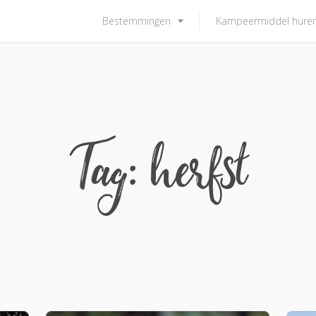
Bestemmingen
Kampeermiddel hure
Tag: herfst