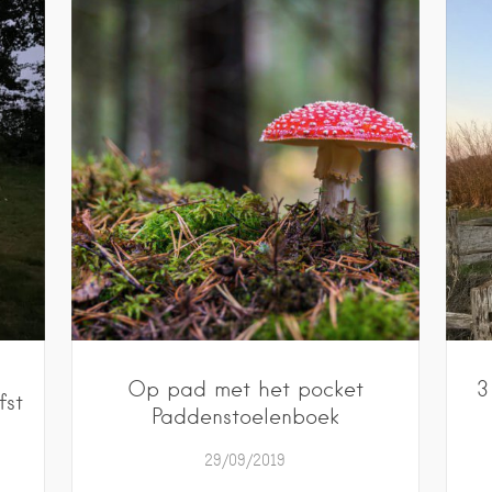
Op pad met het pocket
3
fst
Paddenstoelenboek